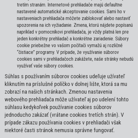
tretím stranám. Internetové prehliadače majú defaultne
nastavené automatické akceptovanie cookies. Sami ho v
nastaveniach prehliadača môžete zablokovať alebo nastaviť
upozorenia na ich vyžiadanie. Zmena, ktorú nájdete popísanú
napríklad v pomocníkovi prehliadača, je vždy platná len pre
jeden konkrétny prehliadač a konkrétne zariadenie. Súbory
cookie priebežne vo vašom počítači vymažú aj rozličné
“čistiace” programy. V prípade, že využívanie súborov
cookies sami v prehliadačoch zakážete, naše stránky nebudú
využívať vaše súbory cookies.
Súhlas s používaním súborov cookies udeľuje užívateľ
kliknutím na príslušné políčko v dolnej lište, ktorá sa mu
zobrazí na našich stránkach. Zmenou nastavenia
webového prehliadača môže užívateľ aj po udelení tohto
súhlasu kedykoľvek používanie cookies súborov
jednoducho zakázať (vrátane cookies tretích strán). V
prípade zákazu používania cookies v prehliadači však
niektoré časti stránok nemusia správne fungovať.