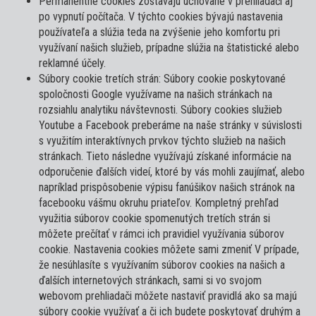
Permanentné cookies zostávajú uchované v prehliadači aj
po vypnutí počítača. V týchto cookies bývajú nastavenia
používateľa a slúžia teda na zvýšenie jeho komfortu pri
využívaní našich služieb, prípadne slúžia na štatistické alebo
reklamné účely.
Súbory cookie tretích strán: Súbory cookie poskytované
spoločnosti Google využívame na našich stránkach na
rozsiahlu analytiku návštevnosti. Súbory cookies služieb
Youtube a Facebook preberáme na naše stránky v súvislosti
s využitím interaktívnych prvkov týchto služieb na našich
stránkach. Tieto následne využívajú získané informácie na
odporučenie ďalších videí, ktoré by vás mohli zaujímať, alebo
napríklad prispôsobenie výpisu fanúšikov našich stránok na
facebooku vášmu okruhu priateľov. Kompletný prehľad
využitia súborov cookie spomenutých tretích strán si
môžete prečítať v rámci ich pravidiel využívania súborov
cookie. Nastavenia cookies môžete sami zmeniť V prípade,
že nesúhlasíte s využívaním súborov cookies na našich a
ďalších internetových stránkach, sami si vo svojom
webovom prehliadači môžete nastaviť pravidlá ako sa majú
súbory cookie využívať a či ich budete poskytovať druhým a