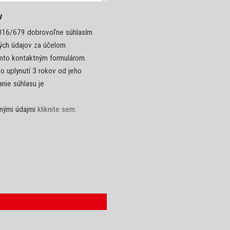
v
2016/679 dobrovoľne súhlasím
ých údajov za účelom
ýmto kontaktným formulárom.
o uplynutí 3 rokov od jeho
nie súhlasu je
bnými údajmi
kliknite sem.