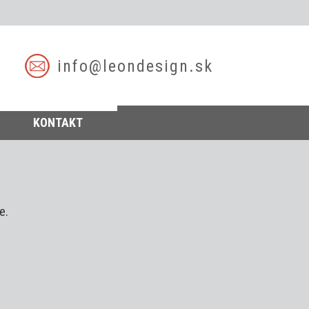
info@leondesign.sk
KONTAKT
e.